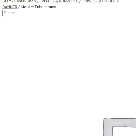
Start
/
Rental-Shop
/
EVENTS & KONZERTE
/
HINWEISSCHILDER &
BANNER
/ Mobiler Fahnenmast
Suche