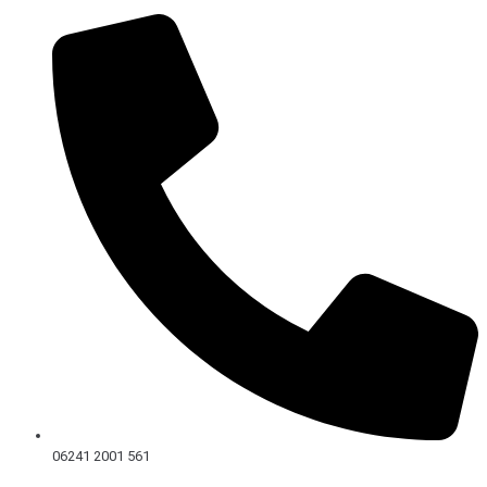
Skip
to
content
06241 2001 561