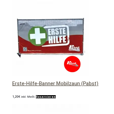
Erste-Hilfe-Banner Mobilzaun (Pabst)
1,20
€
inkl. MwSt.
Reservieren