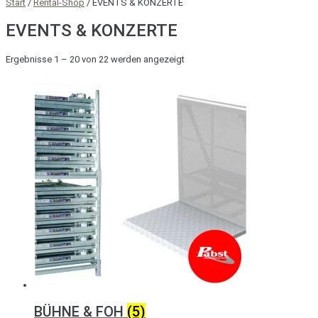
Start
/
Rental-Shop
/ EVENTS & KONZERTE
EVENTS & KONZERTE
Nach
Ergebnisse 1 – 20 von 22 werden angezeigt
Preis
sortiert:
aufsteigend
BÜHNE & FOH
(5)