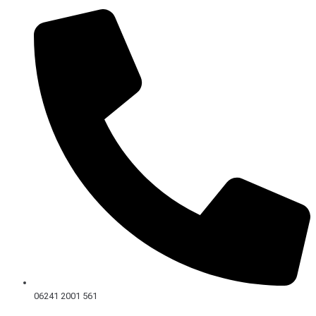
Skip
to
content
06241 2001 561