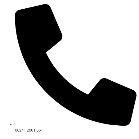
Skip
to
content
06241 2001 561