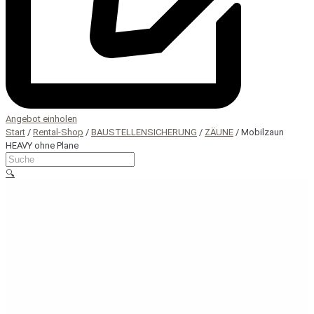
Angebot einholen
Start
/
Rental-Shop
/
BAUSTELLENSICHERUNG
/
ZÄUNE
/ Mobilzaun
HEAVY ohne Plane
Suche
🔍