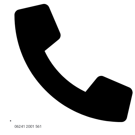
Skip
to
content
06241 2001 561