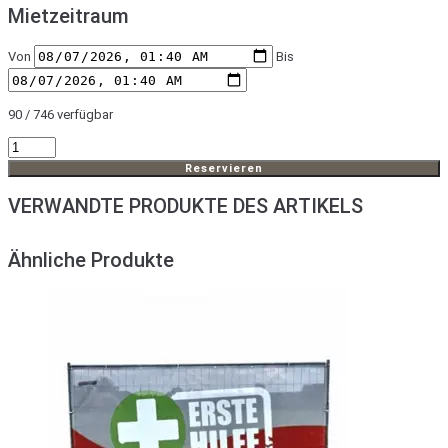
Mietzeitraum
Von
Bis
90 / 746 verfügbar
Mobilzaun
HEAVY
Reservieren
ohne
VERWANDTE PRODUKTE DES ARTIKELS
Plane
Menge
Ähnliche Produkte