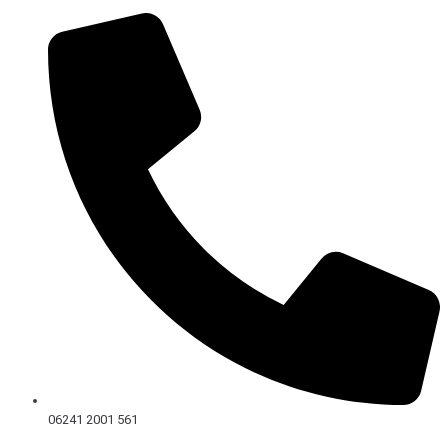
Skip
to
content
06241 2001 561