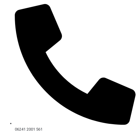
Skip
to
content
06241 2001 561