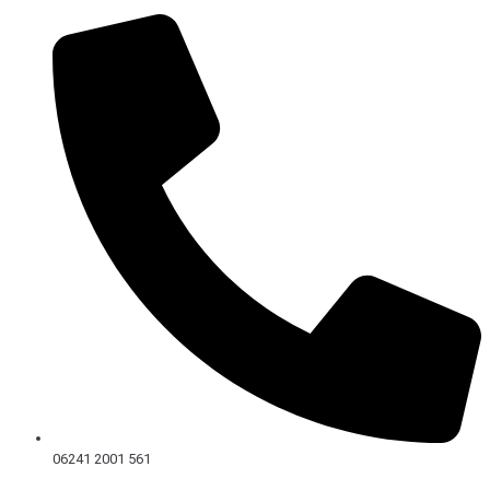
Skip
to
content
06241 2001 561